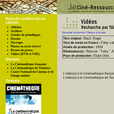
Recherches spécifiques dans les
collections
Affiches
Archives
/
Nouvelle recherche
Retour à la liste
Articles de périodiques
Back Stage
Titre original :
Dessins
Ouvrages
Fatty ca
Titre de sortie en France :
Photos en accés réservé
1919
Année de production :
Revues de presse
Roscoe " Fatty " A
Réalisateur(s) :
Vidéos (DVD et VHS)
Etats-Unis
Pays de production :
Répertoires
La Cinémathèque française
La Cinémathèque de Toulouse
Centre National du Cinéma et de
1 video(s) à la Cinémathèque françai
l'image animée
1 video(s) à la Cinémathèque de Tou
Partenaires