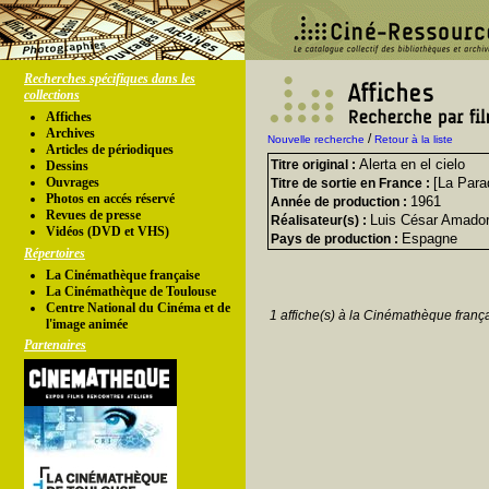
Recherches spécifiques dans les
collections
Affiches
Archives
/
Nouvelle recherche
Retour à la liste
Articles de périodiques
Alerta en el cielo
Titre original :
Dessins
Ouvrages
[La Para
Titre de sortie en France :
Photos en accés réservé
1961
Année de production :
Revues de presse
Luis César Amador
Réalisateur(s) :
Vidéos (DVD et VHS)
Espagne
Pays de production :
Répertoires
La Cinémathèque française
La Cinémathèque de Toulouse
Centre National du Cinéma et de
1 affiche(s) à la Cinémathèque franç
l'image animée
Partenaires