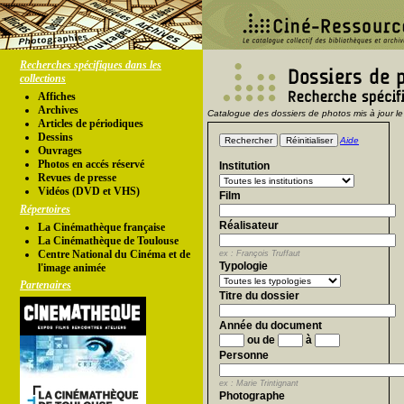
Recherches spécifiques dans les
collections
Affiches
Archives
Catalogue des dossiers de photos mis à jour le
Articles de périodiques
Dessins
Aide
Ouvrages
Photos en accés réservé
Institution
Revues de presse
Vidéos (DVD et VHS)
Film
Répertoires
Réalisateur
La Cinémathèque française
La Cinémathèque de Toulouse
Centre National du Cinéma et de
ex : François Truffaut
Typologie
l'image animée
Partenaires
Titre du dossier
Année du document
ou de
à
Personne
ex : Marie Trintignant
Photographe