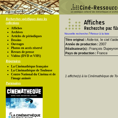
Recherches spécifiques dans les
collections
Affiches
Archives
/
Nouvelle recherche
Retour à la liste
Articles de périodiques
Aide-toi, le ciel t'aid
Titre original :
Dessins
Ouvrages
2007
Année de production :
Photos en accés réservé
François Dupeyron
Réalisateur(s) :
Revues de presse
France
Pays de production :
Vidéos (DVD et VHS)
Répertoires
La Cinémathèque française
La Cinémathèque de Toulouse
Centre National du Cinéma et de
1 affiche(s) à la Cinémathèque de To
l'image animée
Partenaires