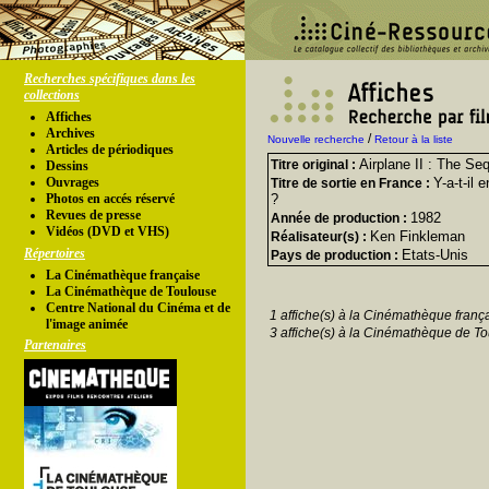
Recherches spécifiques dans les
collections
Affiches
Archives
/
Nouvelle recherche
Retour à la liste
Articles de périodiques
Airplane II : The Se
Titre original :
Dessins
Ouvrages
Y-a-t-il 
Titre de sortie en France :
Photos en accés réservé
?
Revues de presse
1982
Année de production :
Vidéos (DVD et VHS)
Ken Finkleman
Réalisateur(s) :
Répertoires
Etats-Unis
Pays de production :
La Cinémathèque française
La Cinémathèque de Toulouse
Centre National du Cinéma et de
1 affiche(s) à la Cinémathèque franç
l'image animée
3 affiche(s) à la Cinémathèque de To
Partenaires