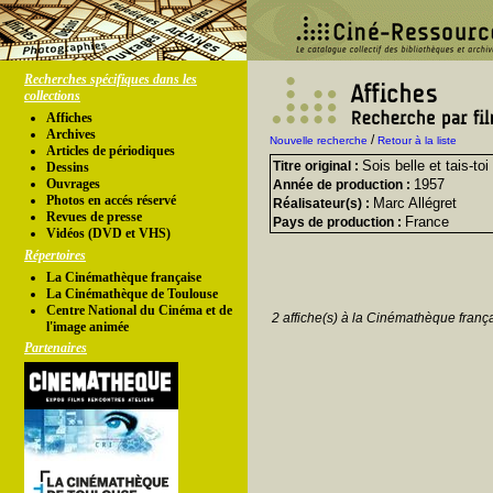
Recherches spécifiques dans les
collections
Affiches
Archives
/
Nouvelle recherche
Retour à la liste
Articles de périodiques
Sois belle et tais-toi
Titre original :
Dessins
Ouvrages
1957
Année de production :
Photos en accés réservé
Marc Allégret
Réalisateur(s) :
Revues de presse
France
Pays de production :
Vidéos (DVD et VHS)
Répertoires
La Cinémathèque française
La Cinémathèque de Toulouse
Centre National du Cinéma et de
2 affiche(s) à la Cinémathèque franç
l'image animée
Partenaires