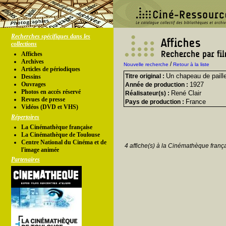
Recherches spécifiques dans les
collections
Affiches
Archives
/
Nouvelle recherche
Retour à la liste
Articles de périodiques
Un chapeau de paille 
Titre original :
Dessins
Ouvrages
1927
Année de production :
Photos en accés réservé
René Clair
Réalisateur(s) :
Revues de presse
France
Pays de production :
Vidéos (DVD et VHS)
Répertoires
La Cinémathèque française
La Cinémathèque de Toulouse
Centre National du Cinéma et de
4 affiche(s) à la Cinémathèque franç
l'image animée
Partenaires