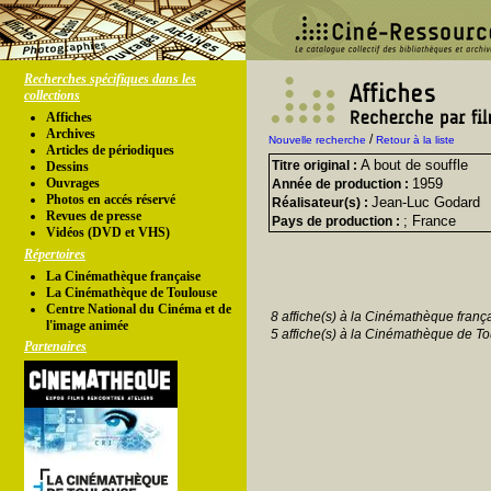
Recherches spécifiques dans les
collections
Affiches
Archives
/
Nouvelle recherche
Retour à la liste
Articles de périodiques
A bout de souffle
Titre original :
Dessins
Ouvrages
1959
Année de production :
Photos en accés réservé
Jean-Luc Godard
Réalisateur(s) :
Revues de presse
; France
Pays de production :
Vidéos (DVD et VHS)
Répertoires
La Cinémathèque française
La Cinémathèque de Toulouse
Centre National du Cinéma et de
8 affiche(s) à la Cinémathèque franç
l'image animée
5 affiche(s) à la Cinémathèque de To
Partenaires