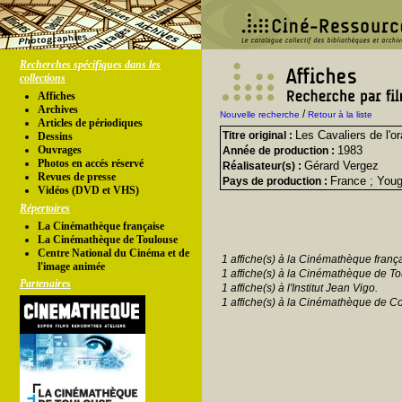
Recherches spécifiques dans les
collections
Affiches
Archives
/
Nouvelle recherche
Retour à la liste
Articles de périodiques
Les Cavaliers de l'o
Titre original :
Dessins
Ouvrages
1983
Année de production :
Photos en accés réservé
Gérard Vergez
Réalisateur(s) :
Revues de presse
France ; Youg
Pays de production :
Vidéos (DVD et VHS)
Répertoires
La Cinémathèque française
La Cinémathèque de Toulouse
Centre National du Cinéma et de
1 affiche(s) à la Cinémathèque franç
l'image animée
1 affiche(s) à la Cinémathèque de To
Partenaires
1 affiche(s) à l'Institut Jean Vigo.
1 affiche(s) à la Cinémathèque de Co