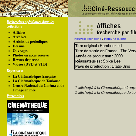
Recherches spécifiques dans les
collections
Affiches
Archives
/
Nouvelle recherche
Retour à la liste
Articles de périodiques
Bamboozled
Titre original :
Dessins
Ouvrages
The Very
Titre de sortie en France :
Photos en accés réservé
2000
Année de production :
Revues de presse
Spike Lee
Réalisateur(s) :
Vidéos (DVD et VHS)
Etats-Unis
Pays de production :
Répertoires
La Cinémathèque française
La Cinémathèque de Toulouse
Centre National du Cinéma et de
1 affiche(s) à la Cinémathèque franç
l'image animée
1 affiche(s) à la Cinémathèque de To
Partenaires