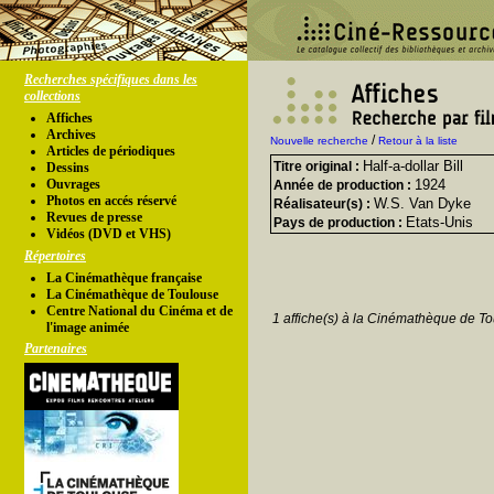
Recherches spécifiques dans les
collections
Affiches
Archives
/
Nouvelle recherche
Retour à la liste
Articles de périodiques
Half-a-dollar Bill
Titre original :
Dessins
Ouvrages
1924
Année de production :
Photos en accés réservé
W.S. Van Dyke
Réalisateur(s) :
Revues de presse
Etats-Unis
Pays de production :
Vidéos (DVD et VHS)
Répertoires
La Cinémathèque française
La Cinémathèque de Toulouse
Centre National du Cinéma et de
1 affiche(s) à la Cinémathèque de To
l'image animée
Partenaires