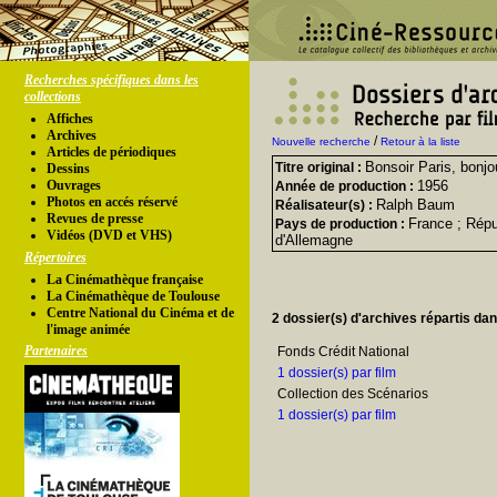
Recherches spécifiques dans les
collections
Affiches
Archives
/
Nouvelle recherche
Retour à la liste
Articles de périodiques
Bonsoir Paris, bonjo
Titre original :
Dessins
Ouvrages
1956
Année de production :
Photos en accés réservé
Ralph Baum
Réalisateur(s) :
Revues de presse
France ; Répu
Pays de production :
Vidéos (DVD et VHS)
d'Allemagne
Répertoires
La Cinémathèque française
La Cinémathèque de Toulouse
Centre National du Cinéma et de
2 dossier(s) d'archives répartis da
l'image animée
Partenaires
Fonds Crédit National
1 dossier(s) par film
Collection des Scénarios
1 dossier(s) par film