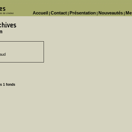
Accueil
Contact
Présentation
Nouveautés
Me
|
|
|
|
aud
ns 1 fonds