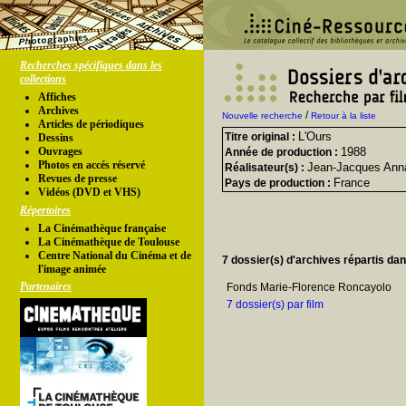
Recherches spécifiques dans les
collections
Affiches
Archives
/
Nouvelle recherche
Retour à la liste
Articles de périodiques
L'Ours
Titre original :
Dessins
Ouvrages
1988
Année de production :
Photos en accés réservé
Jean-Jacques Ann
Réalisateur(s) :
Revues de presse
France
Pays de production :
Vidéos (DVD et VHS)
Répertoires
La Cinémathèque française
La Cinémathèque de Toulouse
Centre National du Cinéma et de
7 dossier(s) d'archives répartis da
l'image animée
Partenaires
Fonds Marie-Florence Roncayolo
7 dossier(s) par film