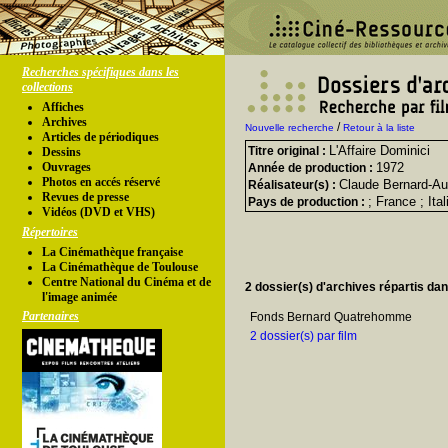
Recherches spécifiques dans les
collections
Affiches
Archives
/
Nouvelle recherche
Retour à la liste
Articles de périodiques
L'Affaire Dominici
Titre original :
Dessins
Ouvrages
1972
Année de production :
Photos en accés réservé
Claude Bernard-Au
Réalisateur(s) :
Revues de presse
; France ; Ital
Pays de production :
Vidéos (DVD et VHS)
Répertoires
La Cinémathèque française
La Cinémathèque de Toulouse
Centre National du Cinéma et de
2 dossier(s) d'archives répartis da
l'image animée
Partenaires
Fonds Bernard Quatrehomme
2 dossier(s) par film