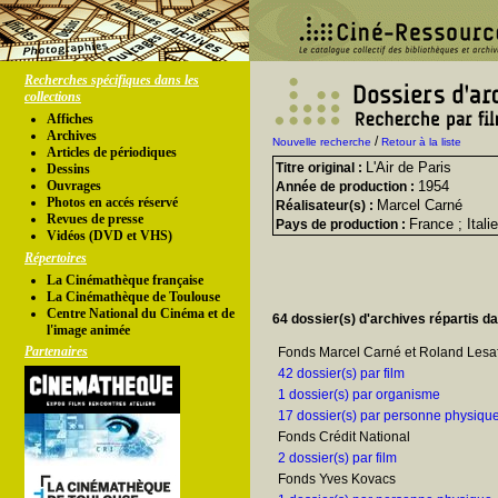
Recherches spécifiques dans les
collections
Affiches
Archives
/
Nouvelle recherche
Retour à la liste
Articles de périodiques
L'Air de Paris
Titre original :
Dessins
Ouvrages
1954
Année de production :
Photos en accés réservé
Marcel Carné
Réalisateur(s) :
Revues de presse
France ; Italie
Pays de production :
Vidéos (DVD et VHS)
Répertoires
La Cinémathèque française
La Cinémathèque de Toulouse
Centre National du Cinéma et de
64 dossier(s) d'archives répartis d
l'image animée
Partenaires
Fonds Marcel Carné et Roland Lesaf
42 dossier(s) par film
1 dossier(s) par organisme
17 dossier(s) par personne physiqu
Fonds Crédit National
2 dossier(s) par film
Fonds Yves Kovacs