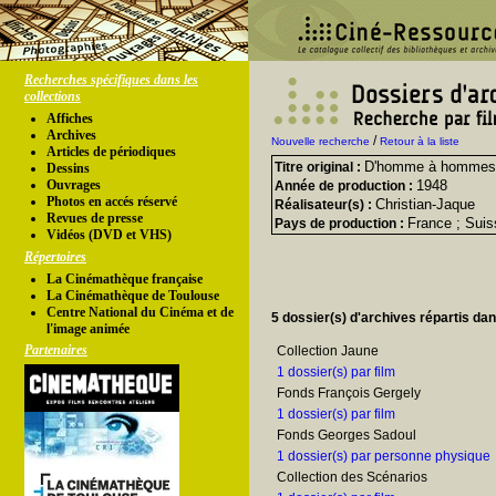
Recherches spécifiques dans les
collections
Affiches
Archives
/
Nouvelle recherche
Retour à la liste
Articles de périodiques
D'homme à hommes
Titre original :
Dessins
Ouvrages
1948
Année de production :
Photos en accés réservé
Christian-Jaque
Réalisateur(s) :
Revues de presse
France ; Suis
Pays de production :
Vidéos (DVD et VHS)
Répertoires
La Cinémathèque française
La Cinémathèque de Toulouse
Centre National du Cinéma et de
5 dossier(s) d'archives répartis da
l'image animée
Partenaires
Collection Jaune
1 dossier(s) par film
Fonds François Gergely
1 dossier(s) par film
Fonds Georges Sadoul
1 dossier(s) par personne physique
Collection des Scénarios