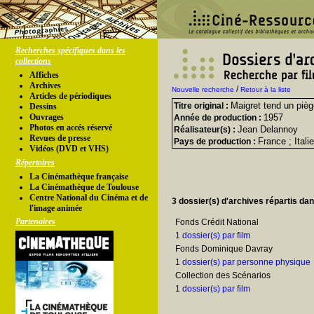
Recherches spécifiques dans les
collections
Affiches
Archives
/
Nouvelle recherche
Retour à la liste
Articles de périodiques
Maigret tend un piè
Titre original :
Dessins
Ouvrages
1957
Année de production :
Photos en accés réservé
Jean Delannoy
Réalisateur(s) :
Revues de presse
France ; Italie
Pays de production :
Vidéos (DVD et VHS)
Répertoires
La Cinémathèque française
La Cinémathèque de Toulouse
Centre National du Cinéma et de
3 dossier(s) d'archives répartis da
l'image animée
Partenaires
Fonds Crédit National
1 dossier(s) par film
Fonds Dominique Davray
1 dossier(s) par personne physique
Collection des Scénarios
1 dossier(s) par film