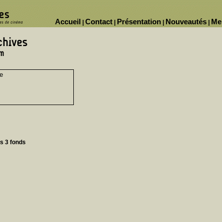
Accueil
Contact
Présentation
Nouveautés
Me
|
|
|
|
ge
ns 3 fonds