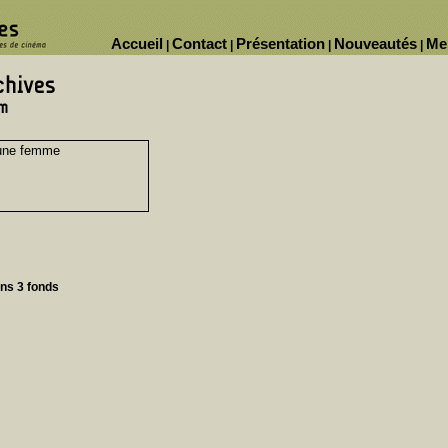
Accueil
Contact
Présentation
Nouveautés
Me
|
|
|
|
'une femme
ans 3 fonds