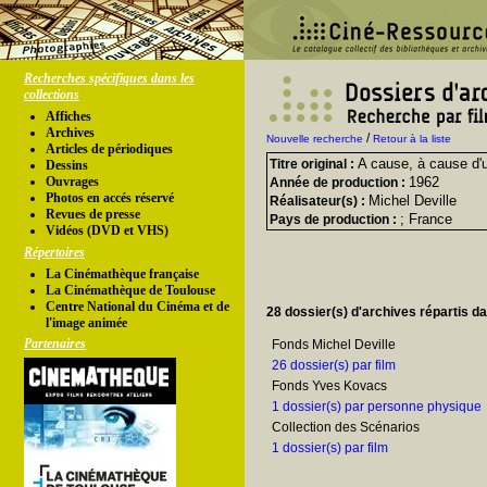
Recherches spécifiques dans les
collections
Affiches
Archives
/
Nouvelle recherche
Retour à la liste
Articles de périodiques
A cause, à cause d
Titre original :
Dessins
Ouvrages
1962
Année de production :
Photos en accés réservé
Michel Deville
Réalisateur(s) :
Revues de presse
; France
Pays de production :
Vidéos (DVD et VHS)
Répertoires
La Cinémathèque française
La Cinémathèque de Toulouse
Centre National du Cinéma et de
28 dossier(s) d'archives répartis d
l'image animée
Partenaires
Fonds Michel Deville
26 dossier(s) par film
Fonds Yves Kovacs
1 dossier(s) par personne physique
Collection des Scénarios
1 dossier(s) par film