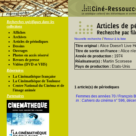
Recherches spécifiques dans les
collections
Affiches
Archives
/
Nouvelle recherche
Retour à la liste
Articles de périodiques
Alice Doesn't Live 
Titre original :
Dessins
Ouvrages
Alice n'e
Titre de sortie en France :
Photos en accés réservé
1974
Année de production :
Revues de presse
Martin Scorsese
Réalisateur(s) :
Vidéos (DVD et VHS)
Etats-Unis
Pays de production :
Répertoires
La Cinémathèque française
La Cinémathèque de Toulouse
Centre National du Cinéma et de
1 article(s) de périodiques
l'image animée
Partenaires
Femmes des années 70 / François
in : Cahiers du cinéma
n° 596, déce