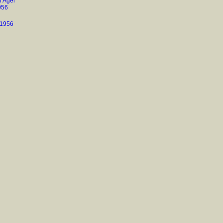
i Agel
956
 1956