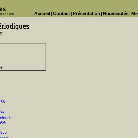
Accueil
Contact
Présentation
Nouveautés
Me
|
|
|
|
ce
956
956
Delouche
1956
 1955