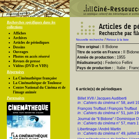
Recherches spécifiques dans les
collections
Affiches
Archives
/
Nouvelle recherche
Retour à la liste
Articles de périodiques
Il Bidone
Titre original :
Dessins
Ouvrages
Il Bidone
Titre de sortie en France :
Photos en accés réservé
1955
Année de production :
Revues de presse
Federico Fellini
Réalisateur(s) :
Vidéos (DVD et VHS)
; Italie ; Fran
Pays de production :
Répertoires
La Cinémathèque française
La Cinémathèque de Toulouse
Centre National du Cinéma et de
6 article(s) de périodiques
l'image animée
Partenaires
Billet XVII / Jacques Audiberti
in : Cahiers du cinéma
n° 58, avril 1
François Truffaut / François Truffaut
in : Cahiers du cinéma
n° 51, juin 1
Journal de "Il Bidone" / Dominique 
in : Cahiers du cinéma
n° 57, mars 
Libertinage / André Martin
in : Cahiers du cinéma
n° 49, juillet