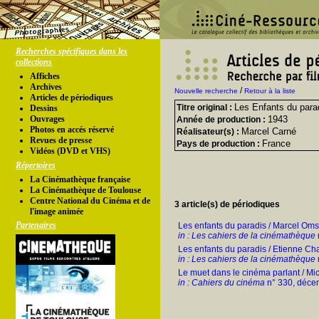
Recherches spécifiques dans les
collections
Affiches
Archives
/
Nouvelle recherche
Retour à la liste
Articles de périodiques
Les Enfants du para
Titre original :
Dessins
Ouvrages
1943
Année de production :
Photos en accés réservé
Marcel Carné
Réalisateur(s) :
Revues de presse
France
Pays de production :
Vidéos (DVD et VHS)
Répertoires
La Cinémathèque française
La Cinémathèque de Toulouse
Centre National du Cinéma et de
3 article(s) de périodiques
l'image animée
Partenaires
Les enfants du paradis / Marcel Oms
in : Les cahiers de la cinémathèque
Les enfants du paradis / Etienne C
in : Les cahiers de la cinémathèque
Le muet dans le cinéma parlant / Mi
in : Cahiers du cinéma
n° 330, déce