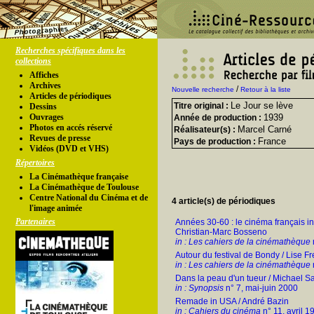
Recherches spécifiques dans les
collections
Affiches
Archives
/
Nouvelle recherche
Retour à la liste
Articles de périodiques
Le Jour se lève
Titre original :
Dessins
Ouvrages
1939
Année de production :
Photos en accés réservé
Marcel Carné
Réalisateur(s) :
Revues de presse
France
Pays de production :
Vidéos (DVD et VHS)
Répertoires
La Cinémathèque française
La Cinémathèque de Toulouse
Centre National du Cinéma et de
4 article(s) de périodiques
l'image animée
Partenaires
Années 30-60 : le cinéma français in
Christian-Marc Bosseno
in : Les cahiers de la cinémathèque
Autour du festival de Bondy / Lise F
in : Les cahiers de la cinémathèque
Dans la peau d'un tueur / Michael S
in : Synopsis
n° 7, mai-juin 2000
Remade in USA / André Bazin
in : Cahiers du cinéma
n° 11, avril 1