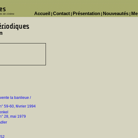
Accueil
Contact
Présentation
Nouveautés
Me
|
|
|
|
vente la banlieue /
n° 59-60, février 1994
renkel
n° 28, mai 1979
adler
952