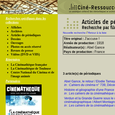
Recherches spécifiques dans les
collections
Affiches
Archives
/
Nouvelle recherche
Retour à la liste
Articles de périodiques
J'accuse !
Titre original :
Dessins
Ouvrages
1918
Année de production :
Photos en accés réservé
Abel Gance
Réalisateur(s) :
Revues de presse
France
Pays de production :
Vidéos (DVD et VHS)
Répertoires
La Cinémathèque française
La Cinémathèque de Toulouse
Centre National du Cinéma et de
3 article(s) de périodiques
l'image animée
Partenaires
Abel Gance, le retour / Elodie Tama
in : Cahiers du cinéma
n° 739, Déce
Histoire et géographie d'une France
in : Les cahiers de la cinémathèque
Verdun et la Grande Guerre sous le
cinématographique / Albert Montag
in : Les cahiers de la cinémathèque