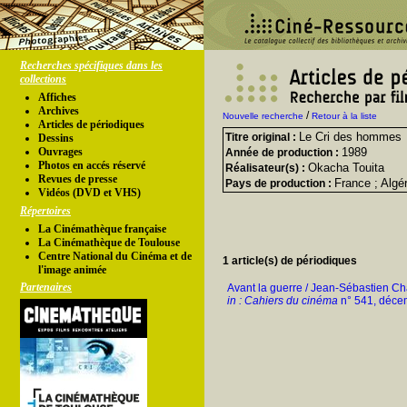
Recherches spécifiques dans les
collections
Affiches
Archives
/
Nouvelle recherche
Retour à la liste
Articles de périodiques
Le Cri des hommes
Titre original :
Dessins
Ouvrages
1989
Année de production :
Photos en accés réservé
Okacha Touita
Réalisateur(s) :
Revues de presse
France ; Algér
Pays de production :
Vidéos (DVD et VHS)
Répertoires
La Cinémathèque française
La Cinémathèque de Toulouse
Centre National du Cinéma et de
1 article(s) de périodiques
l'image animée
Partenaires
Avant la guerre / Jean-Sébastien C
in : Cahiers du cinéma
n° 541, déce