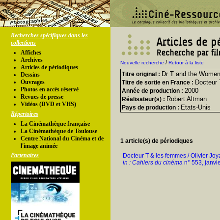
Recherches spécifiques dans les
collections
Affiches
Archives
/
Nouvelle recherche
Retour à la liste
Articles de périodiques
Dr T and the Wome
Titre original :
Dessins
Ouvrages
Docteur 
Titre de sortie en France :
Photos en accés réservé
2000
Année de production :
Revues de presse
Robert Altman
Réalisateur(s) :
Vidéos (DVD et VHS)
Etats-Unis
Pays de production :
Répertoires
La Cinémathèque française
La Cinémathèque de Toulouse
Centre National du Cinéma et de
1 article(s) de périodiques
l'image animée
Partenaires
Docteur T & les femmes / Olivier Joy
in : Cahiers du cinéma
n° 553, janvi