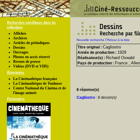
Recherches spécifiques dans les
collections
Affiches
Archives
/
Nouvelle recherche
Retour à la liste
Articles de périodiques
Cagliostro
Titre original :
Dessins
Ouvrages
1929
Année de production :
Photos en accés réservé
Richard Oswald
Réalisateur(s) :
Revues de presse
France ; All
Pays de production :
Vidéos (DVD et VHS)
Répertoires
La Cinémathèque française
La Cinémathèque de Toulouse
Centre National du Cinéma et de
8 réponse(s)
l'image animée
Cagliostro
: 8 dessin(s)
Partenaires