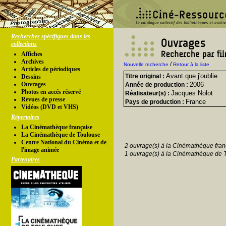
Recherches spécifiques dans les
collections
Affiches
Archives
/
Nouvelle recherche
Retour à la liste
Articles de périodiques
Avant que j'oublie
Titre original :
Dessins
Ouvrages
2006
Année de production :
Photos en accés réservé
Jacques Nolot
Réalisateur(s) :
Revues de presse
France
Pays de production :
Vidéos (DVD et VHS)
Répertoires
La Cinémathèque française
La Cinémathèque de Toulouse
Centre National du Cinéma et de
2 ouvrage(s) à la Cinémathèque fran
l'image animée
1 ouvrage(s) à la Cinémathèque de 
Partenaires