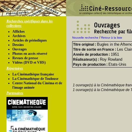
Recherches spécifiques dans les
collections
Affiches
Archives
/
Nouvelle recherche
Retour à la liste
Articles de périodiques
Bugles in the Aftern
Titre original :
Dessins
Ouvrages
Les Clai
Titre de sortie en France :
Photos en accés réservé
1951
Année de production :
Revues de presse
Roy Rowland
Réalisateur(s) :
Vidéos (DVD et VHS)
Etats-Unis
Pays de production :
Répertoires
La Cinémathèque française
La Cinémathèque de Toulouse
Centre National du Cinéma et de
1 ouvrage(s) à la Cinémathèque fran
l'image animée
1 ouvrage(s) à la Cinémathèque de 
Partenaires