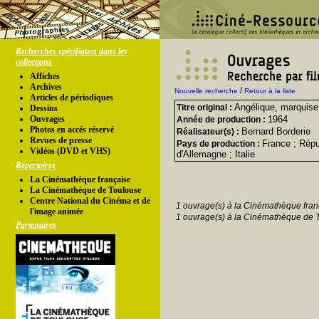
Recherches spécifiques dans les
collections
Affiches
Archives
/
Nouvelle recherche
Retour à la liste
Articles de périodiques
Angélique, marquis
Titre original :
Dessins
Ouvrages
1964
Année de production :
Photos en accés réservé
Bernard Borderie
Réalisateur(s) :
Revues de presse
France ; Répu
Pays de production :
Vidéos (DVD et VHS)
d'Allemagne ; Italie
Répertoires
La Cinémathèque française
La Cinémathèque de Toulouse
Centre National du Cinéma et de
1 ouvrage(s) à la Cinémathèque fran
l'image animée
1 ouvrage(s) à la Cinémathèque de 
Partenaires