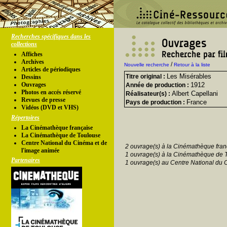
Recherches spécifiques dans les
collections
Affiches
Archives
/
Nouvelle recherche
Retour à la liste
Articles de périodiques
Les Misérables
Titre original :
Dessins
Ouvrages
1912
Année de production :
Photos en accés réservé
Albert Capellani
Réalisateur(s) :
Revues de presse
France
Pays de production :
Vidéos (DVD et VHS)
Répertoires
La Cinémathèque française
La Cinémathèque de Toulouse
Centre National du Cinéma et de
2 ouvrage(s) à la Cinémathèque fran
l'image animée
1 ouvrage(s) à la Cinémathèque de 
Partenaires
1 ouvrage(s) au Centre National du 