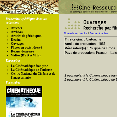
Recherches spécifiques dans les
collections
Affiches
Archives
/
Nouvelle recherche
Retour à la liste
Articles de périodiques
Cartouche
Titre original :
Dessins
Ouvrages
1961
Année de production :
Photos en accés réservé
Philippe de Broca
Réalisateur(s) :
Revues de presse
France ; Italie
Pays de production :
Vidéos (DVD et VHS)
Répertoires
La Cinémathèque française
La Cinémathèque de Toulouse
Centre National du Cinéma et de
1 ouvrage(s) à la Cinémathèque fran
l'image animée
2 ouvrage(s) à la Cinémathèque de 
Partenaires