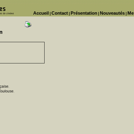
Accueil
Contact
Présentation
Nouveautés
Me
|
|
|
|
çaise.
Toulouse.