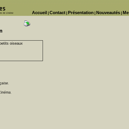
Accueil
Contact
Présentation
Nouveautés
Me
|
|
|
|
petits oiseaux
çaise.
Cinéma.