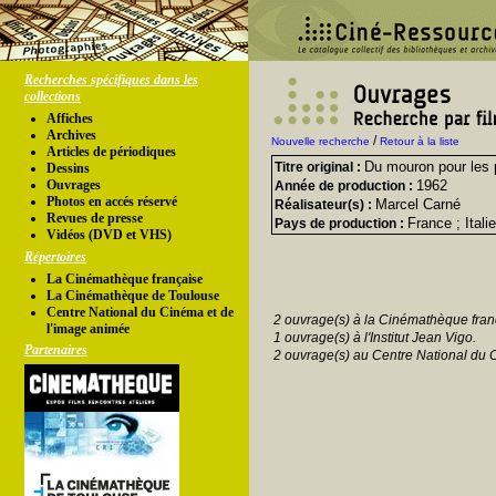
Recherches spécifiques dans les
collections
Affiches
Archives
/
Nouvelle recherche
Retour à la liste
Articles de périodiques
Du mouron pour les 
Titre original :
Dessins
Ouvrages
1962
Année de production :
Photos en accés réservé
Marcel Carné
Réalisateur(s) :
Revues de presse
France ; Italie
Pays de production :
Vidéos (DVD et VHS)
Répertoires
La Cinémathèque française
La Cinémathèque de Toulouse
Centre National du Cinéma et de
2 ouvrage(s) à la Cinémathèque fran
l'image animée
1 ouvrage(s) à l'Institut Jean Vigo.
Partenaires
2 ouvrage(s) au Centre National du 