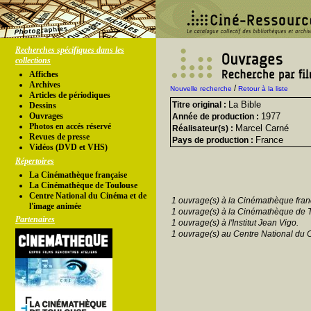
Recherches spécifiques dans les
collections
Affiches
Archives
/
Nouvelle recherche
Retour à la liste
Articles de périodiques
La Bible
Titre original :
Dessins
Ouvrages
1977
Année de production :
Photos en accés réservé
Marcel Carné
Réalisateur(s) :
Revues de presse
France
Pays de production :
Vidéos (DVD et VHS)
Répertoires
La Cinémathèque française
La Cinémathèque de Toulouse
Centre National du Cinéma et de
1 ouvrage(s) à la Cinémathèque fran
l'image animée
1 ouvrage(s) à la Cinémathèque de 
Partenaires
1 ouvrage(s) à l'Institut Jean Vigo.
1 ouvrage(s) au Centre National du 