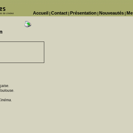
Accueil
Contact
Présentation
Nouveautés
Me
|
|
|
|
çaise.
Toulouse.
Cinéma.