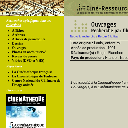
Recherches spécifiques dans les
collections
Affiches
Archives
/
Nouvelle recherche
Retour à la liste
Articles de périodiques
Louis, enfant roi
Titre original :
Dessins
Ouvrages
1991
Année de production :
Photos en accés réservé
Roger Planchon
Réalisateur(s) :
Revues de presse
France ; Esp
Pays de production :
Vidéos (DVD et VHS)
Répertoires
La Cinémathèque française
La Cinémathèque de Toulouse
Centre National du Cinéma et de
1 ouvrage(s) à la Cinémathèque fran
l'image animée
1 ouvrage(s) à la Cinémathèque de 
Partenaires