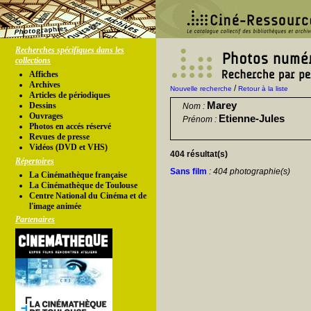
Recherches spécifiques dans les
collections
Affiches
Archives
/
Nouvelle recherche
Retour à la liste
Articles de périodiques
Marey
Dessins
Nom :
Ouvrages
Etienne-Jules
Prénom :
Photos en accés réservé
Revues de presse
Vidéos (DVD et VHS)
404 résultat(s)
Répertoires
Sans film
: 404 photographie(s)
La Cinémathèque française
La Cinémathèque de Toulouse
Centre National du Cinéma et de
l'image animée
Partenaires