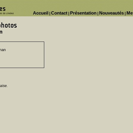
Accueil
Contact
Présentation
Nouveautés
Me
|
|
|
|
man
aise.