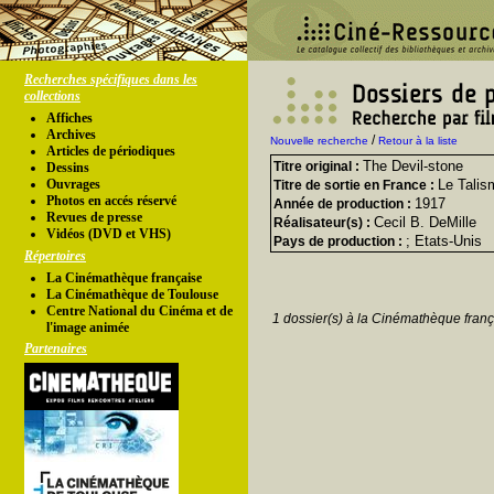
Recherches spécifiques dans les
collections
Affiches
Archives
/
Nouvelle recherche
Retour à la liste
Articles de périodiques
The Devil-stone
Titre original :
Dessins
Ouvrages
Le Talis
Titre de sortie en France :
Photos en accés réservé
1917
Année de production :
Revues de presse
Cecil B. DeMille
Réalisateur(s) :
Vidéos (DVD et VHS)
; Etats-Unis
Pays de production :
Répertoires
La Cinémathèque française
La Cinémathèque de Toulouse
Centre National du Cinéma et de
1 dossier(s) à la Cinémathèque franç
l'image animée
Partenaires