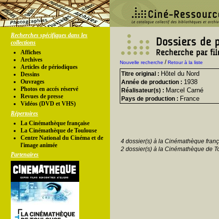
Recherches spécifiques dans les
collections
Affiches
Archives
/
Nouvelle recherche
Retour à la liste
Articles de périodiques
Hôtel du Nord
Titre original :
Dessins
Ouvrages
1938
Année de production :
Photos en accés réservé
Marcel Carné
Réalisateur(s) :
Revues de presse
France
Pays de production :
Vidéos (DVD et VHS)
Répertoires
La Cinémathèque française
La Cinémathèque de Toulouse
Centre National du Cinéma et de
4 dossier(s) à la Cinémathèque franç
l'image animée
2 dossier(s) à la Cinémathèque de T
Partenaires