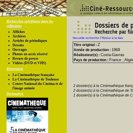
Recherches spécifiques dans les
collections
Affiches
Archives
/
Nouvelle recherche
Retour à la liste
Articles de périodiques
Z
Titre original :
Dessins
Ouvrages
1968
Année de production :
Photos en accés réservé
Costa-Gavras
Réalisateur(s) :
Revues de presse
France ; Algér
Pays de production :
Vidéos (DVD et VHS)
Répertoires
La Cinémathèque française
La Cinémathèque de Toulouse
Centre National du Cinéma et de
2 dossier(s) à la Cinémathèque franç
l'image animée
2 dossier(s) à la Cinémathèque de T
Partenaires
1 dossier(s) à la Cinémathèque de C