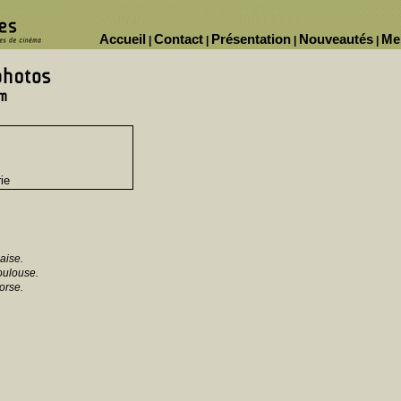
Accueil
Contact
Présentation
Nouveautés
Me
|
|
|
|
ie
aise.
oulouse.
orse.