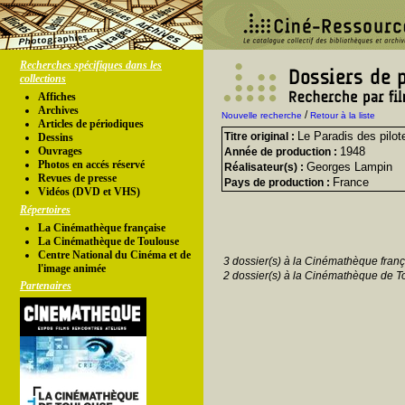
Recherches spécifiques dans les
collections
Affiches
Archives
/
Nouvelle recherche
Retour à la liste
Articles de périodiques
Le Paradis des pilot
Titre original :
Dessins
Ouvrages
1948
Année de production :
Photos en accés réservé
Georges Lampin
Réalisateur(s) :
Revues de presse
France
Pays de production :
Vidéos (DVD et VHS)
Répertoires
La Cinémathèque française
La Cinémathèque de Toulouse
Centre National du Cinéma et de
3 dossier(s) à la Cinémathèque franç
l'image animée
2 dossier(s) à la Cinémathèque de T
Partenaires