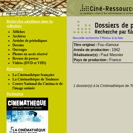
Recherches spécifiques dans les
collections
Affiches
Archives
/
Nouvelle recherche
Retour à la liste
Articles de périodiques
Fou d'amour
Titre original :
Dessins
Ouvrages
1942
Année de production :
Photos en accés réservé
Paul Mesnier
Réalisateur(s) :
Revues de presse
France
Pays de production :
Vidéos (DVD et VHS)
Répertoires
La Cinémathèque française
La Cinémathèque de Toulouse
Centre National du Cinéma et de
1 dossier(s) à la Cinémathèque de T
l'image animée
Partenaires