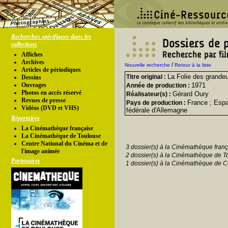
Recherches spécifiques dans les
collections
Affiches
Archives
/
Nouvelle recherche
Retour à la liste
Articles de périodiques
La Folie des grande
Titre original :
Dessins
Ouvrages
1971
Année de production :
Photos en accés réservé
Gérard Oury
Réalisateur(s) :
Revues de presse
France ; Espa
Pays de production :
Vidéos (DVD et VHS)
fédérale d'Allemagne
Répertoires
La Cinémathèque française
La Cinémathèque de Toulouse
Centre National du Cinéma et de
3 dossier(s) à la Cinémathèque franç
l'image animée
2 dossier(s) à la Cinémathèque de T
Partenaires
1 dossier(s) à la Cinémathèque de C