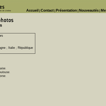
Accueil
Contact
Présentation
Nouveautés
Me
|
|
|
|
urs
gne ; Italie ; République
aise.
oulouse.
orse.