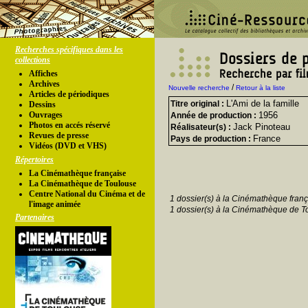
Recherches spécifiques dans les
collections
Affiches
Archives
/
Nouvelle recherche
Retour à la liste
Articles de périodiques
L'Ami de la famille
Titre original :
Dessins
Ouvrages
1956
Année de production :
Photos en accés réservé
Jack Pinoteau
Réalisateur(s) :
Revues de presse
France
Pays de production :
Vidéos (DVD et VHS)
Répertoires
La Cinémathèque française
La Cinémathèque de Toulouse
Centre National du Cinéma et de
1 dossier(s) à la Cinémathèque franç
l'image animée
1 dossier(s) à la Cinémathèque de T
Partenaires