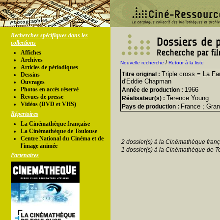
Recherches spécifiques dans les
collections
Affiches
Archives
/
Nouvelle recherche
Retour à la liste
Articles de périodiques
Triple cross = La Fan
Titre original :
Dessins
d'Eddie Chapman
Ouvrages
Photos en accés réservé
1966
Année de production :
Revues de presse
Terence Young
Réalisateur(s) :
Vidéos (DVD et VHS)
France ; Gra
Pays de production :
Répertoires
La Cinémathèque française
La Cinémathèque de Toulouse
Centre National du Cinéma et de
2 dossier(s) à la Cinémathèque franç
l'image animée
1 dossier(s) à la Cinémathèque de T
Partenaires