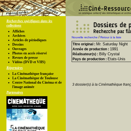
Recherches spécifiques dans les
collections
Affiches
Archives
/
Nouvelle recherche
Retour à la liste
Articles de périodiques
Mr. Saturday Night
Titre original :
Dessins
Ouvrages
1991
Année de production :
Photos en accés réservé
Billy Crystal
Réalisateur(s) :
Revues de presse
Etats-Unis
Pays de production :
Vidéos (DVD et VHS)
Répertoires
La Cinémathèque française
La Cinémathèque de Toulouse
Centre National du Cinéma et de
3 dossier(s) à la Cinémathèque franç
l'image animée
Partenaires