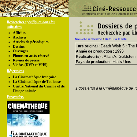
Recherches spécifiques dans les
collections
Affiches
Archives
/
Nouvelle recherche
Retour à la liste
Articles de périodiques
Death Wish 5 : The 
Titre original :
Dessins
Ouvrages
1993
Année de production :
Photos en accés réservé
Allan A. Goldstein
Réalisateur(s) :
Revues de presse
Etats-Unis
Pays de production :
Vidéos (DVD et VHS)
Répertoires
La Cinémathèque française
La Cinémathèque de Toulouse
Centre National du Cinéma et de
1 dossier(s) à la Cinémathèque de T
l'image animée
Partenaires