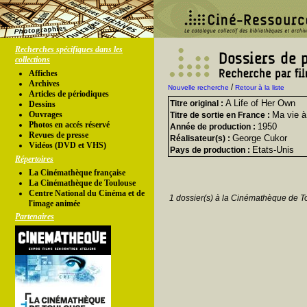
Recherches spécifiques dans les
collections
Affiches
Archives
/
Nouvelle recherche
Retour à la liste
Articles de périodiques
A Life of Her Own
Titre original :
Dessins
Ouvrages
Ma vie à
Titre de sortie en France :
Photos en accés réservé
1950
Année de production :
Revues de presse
George Cukor
Réalisateur(s) :
Vidéos (DVD et VHS)
Etats-Unis
Pays de production :
Répertoires
La Cinémathèque française
La Cinémathèque de Toulouse
Centre National du Cinéma et de
1 dossier(s) à la Cinémathèque de T
l'image animée
Partenaires