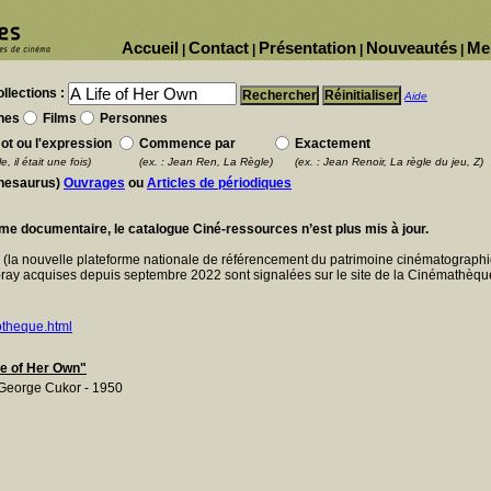
Accueil
Contact
Présentation
Nouveautés
Me
|
|
|
|
llections :
Aide
nes
Films
Personnes
ot ou l'expression
Commence par
Exactement
e, il était une fois)
(ex. : Jean Ren, La Règle)
(ex. : Jean Renoir, La règle du jeu, Z)
thesaurus)
Ouvrages
ou
Articles de périodiques
ème documentaire, le catalogue Ciné-ressources n’est plus mis à jour.
E
(la nouvelle plateforme nationale de référencement du patrimoine cinématographi
ray acquises depuis septembre 2022 sont signalées sur le site de la Cinémathèque
otheque.html
ife of Her Own"
George Cukor - 1950