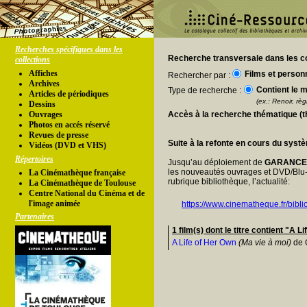
Recherches spécifiques dans les
Recherche transversale dans les co
collections
Affiches
Films et person
Rechercher par :
Archives
Contient le m
Type de recherche :
Articles de périodiques
(ex.: Renoir, règl
Dessins
Ouvrages
Accès à la recherche thématique (
Photos en accés réservé
Revues de presse
Suite à la refonte en cours du syst
Vidéos (DVD et VHS)
Répertoires
Jusqu’au déploiement de
GARANC
les nouveautés ouvrages et DVD/Blu-
La Cinémathèque française
rubrique bibliothèque, l’actualité:
La Cinémathèque de Toulouse
Centre National du Cinéma et de
l'image animée
https://www.cinematheque.fr/bibli
Partenaires
1 film(s) dont le titre contient "A L
A Life of Her Own
(Ma vie à moi)
de 