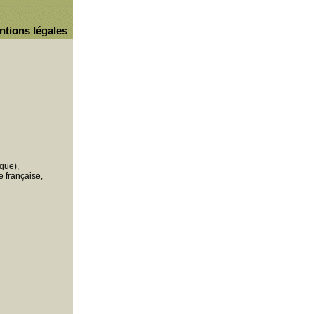
ntions légales
que),
 française,