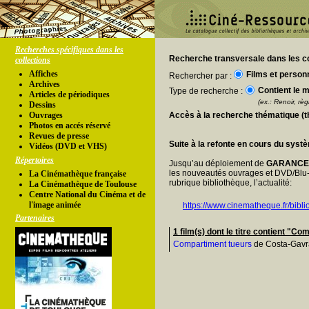
Recherches spécifiques dans les
Recherche transversale dans les co
collections
Affiches
Films et person
Rechercher par :
Archives
Contient le m
Type de recherche :
Articles de périodiques
(ex.: Renoir, règl
Dessins
Ouvrages
Accès à la recherche thématique (
Photos en accés réservé
Revues de presse
Suite à la refonte en cours du syst
Vidéos (DVD et VHS)
Répertoires
Jusqu’au déploiement de
GARANC
les nouveautés ouvrages et DVD/Blu-
La Cinémathèque française
rubrique bibliothèque, l’actualité:
La Cinémathèque de Toulouse
Centre National du Cinéma et de
l'image animée
https://www.cinematheque.fr/bibli
Partenaires
1 film(s) dont le titre contient "C
Compartiment tueurs
de Costa-Gavr