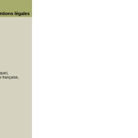
ntions légales
que),
 française,