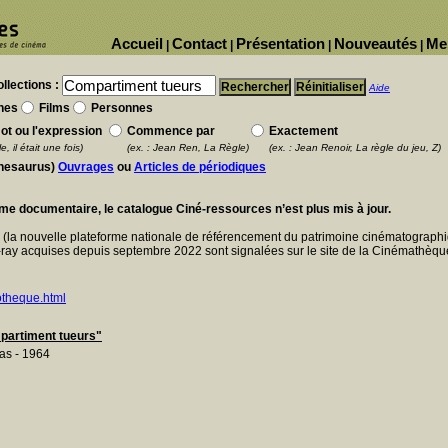
Accueil
Contact
Présentation
Nouveautés
Me
|
|
|
|
llections :
Aide
nes
Films
Personnes
ot ou l'expression
Commence par
Exactement
e, il était une fois)
(ex. : Jean Ren, La Règle)
(ex. : Jean Renoir, La règle du jeu, Z)
thesaurus)
Ouvrages
ou
Articles de périodiques
ème documentaire, le catalogue Ciné-ressources n’est plus mis à jour.
E
(la nouvelle plateforme nationale de référencement du patrimoine cinématographi
ray acquises depuis septembre 2022 sont signalées sur le site de la Cinémathèque
otheque.html
ompartiment tueurs"
as - 1964