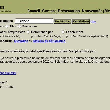
Accueil
Contact
Présentation
Nouveautés
Me
|
|
|
|
llections :
Aide
nes
Films
Personnes
ot ou l'expression
Commence par
Exactement
e, il était une fois)
(ex. : Jean Ren, La Règle)
(ex. : Jean Renoir, La règle du jeu, Z)
thesaurus)
Ouvrages
ou
Articles de périodiques
ème documentaire, le catalogue Ciné-ressources n’est plus mis à jour.
E
(la nouvelle plateforme nationale de référencement du patrimoine cinématographi
ray acquises depuis septembre 2022 sont signalées sur le site de la Cinémathèque
otheque.html
idone"
ini - 1955