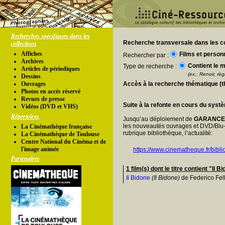
Recherches spécifiques dans les
Recherche transversale dans les co
collections
Affiches
Films et person
Rechercher par :
Archives
Contient le m
Type de recherche :
Articles de périodiques
(ex.: Renoir, règl
Dessins
Ouvrages
Accès à la recherche thématique (
Photos en accés réservé
Revues de presse
Suite à la refonte en cours du syst
Vidéos (DVD et VHS)
Répertoires
Jusqu’au déploiement de
GARANC
les nouveautés ouvrages et DVD/Blu-
La Cinémathèque française
rubrique bibliothèque, l’actualité:
La Cinémathèque de Toulouse
Centre National du Cinéma et de
l'image animée
https://www.cinematheque.fr/bibli
Partenaires
1 film(s) dont le titre contient "Il B
Il Bidone
(Il Bidone)
de Federico Fell