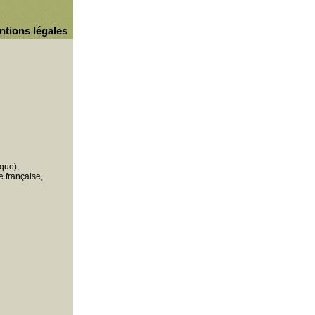
ntions légales
que),
 française,