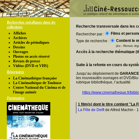
Recherches spécifiques dans les
Recherche transversale dans les co
collections
Affiches
Films et person
Rechercher par :
Archives
Contient le m
Type de recherche :
Articles de périodiques
(ex.: Renoir, règl
Dessins
Ouvrages
Accès à la recherche thématique (
Photos en accés réservé
Revues de presse
Suite à la refonte en cours du syst
Vidéos (DVD et VHS)
Répertoires
Jusqu’au déploiement de
GARANC
les nouveautés ouvrages et DVD/Blu-
La Cinémathèque française
rubrique bibliothèque, l’actualité:
La Cinémathèque de Toulouse
Centre National du Cinéma et de
l'image animée
https://www.cinematheque.fr/bibli
Partenaires
1 film(s) dont le titre contient "La F
La Fille de Delft
de Alfred Machin - 